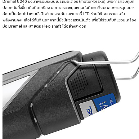
Dremel 8240 ยังมาพร้อมระบบเบรกมอเตอร์ (motor-brake) เพื่อการควบคุมที่
ปลอดภัยยิ่งขึ้น เมื่อปิดเครื่อง มอเตอร์จะหยุดหมุนทันทีแทนที่จะชะลอการหมุนอย่าง
ค่อยเป็นค่อยไป แถมยังมีไฟแสดงระดับแบตเตอรี่ LED ช่วยให้คุณทราบระดับ
พลังงานคงเหลือได้ทันที นอกจากนี้ยังมีห่วงแขวนในตัว เพื่อใช้ร่วมกับที่แขวนเครื่อง
มือ Dremel และสายต่อ Flex-shaft ได้อย่างสะดวก